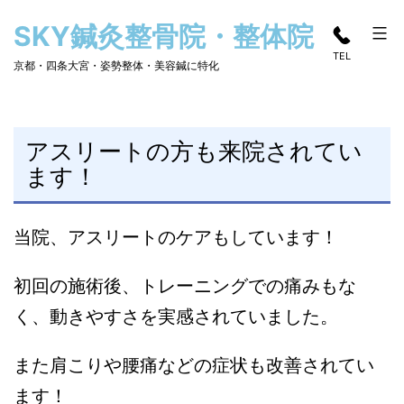
コ
SKY鍼灸整骨院・整体院
ン
TEL
テ
京都・四条大宮・姿勢整体・美容鍼に特化
ン
ツ
へ
アスリートの方も来院されてい
ます！
ス
キ
ッ
当院、アスリートのケアもしています！
プ
初回の施術後、トレーニングでの痛みもな
く、動きやすさを実感されていました。
また肩こりや腰痛などの症状も改善されてい
ます！