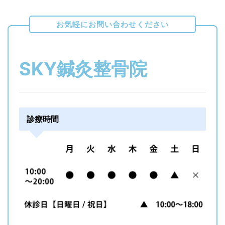
に
お気軽にお問い合わせください
つ
い
て
SKY鍼灸整骨院
❄️
診療時間