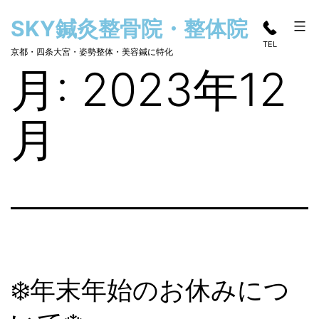
コ
SKY鍼灸整骨院・整体院
ン
TEL
テ
京都・四条大宮・姿勢整体・美容鍼に特化
月:
2023年12
ン
ツ
へ
月
ス
キ
ッ
プ
❄️年末年始のお休みにつ