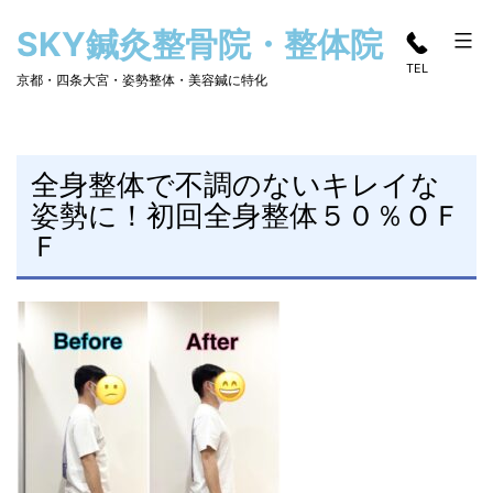
コ
SKY鍼灸整骨院・整体院
ン
TEL
テ
京都・四条大宮・姿勢整体・美容鍼に特化
ン
ツ
へ
全身整体で不調のないキレイな
姿勢に！初回全身整体５０％ＯＦ
ス
Ｆ
キ
ッ
プ