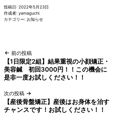
投稿日:
2022年5月23日
作成者:
yamaguchi
カテゴリー:
お知らせ
投
前の投稿
【1日限定2組】結果重視の小顔矯正・
稿
美容鍼 初回3000円！！この機会に
ナ
是非一度お試しください！！
ビ
次の投稿
ゲ
【産後骨盤矯正】産後はお身体を治す
チャンスです！お試しください！！
ー