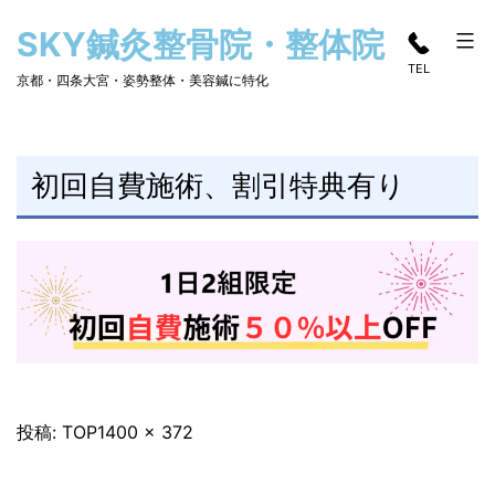
コ
SKY鍼灸整骨院・整体院
ン
TEL
テ
京都・四条大宮・姿勢整体・美容鍼に特化
ン
ツ
へ
初回自費施術、割引特典有り
ス
キ
ッ
プ
フ
投稿:
TOP
1400 × 372
ル
サ