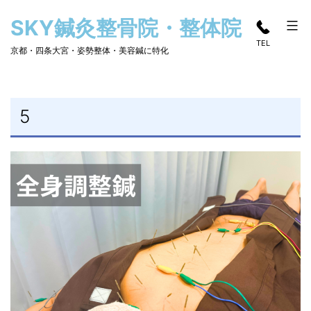
コ
SKY鍼灸整骨院・整体院
ン
TEL
テ
京都・四条大宮・姿勢整体・美容鍼に特化
ン
ツ
へ
5
ス
キ
ッ
プ