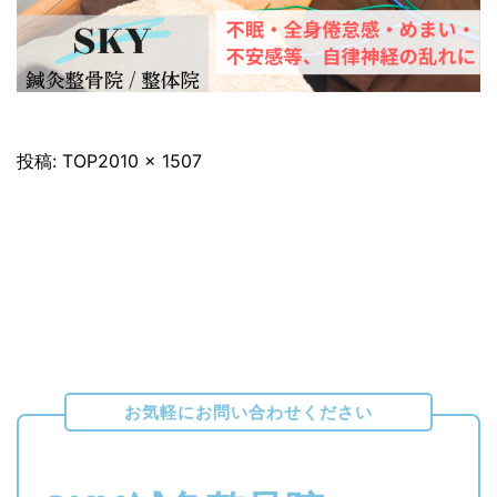
フ
投稿:
TOP
2010 × 1507
ル
サ
イ
ズ
お気軽にお問い合わせください