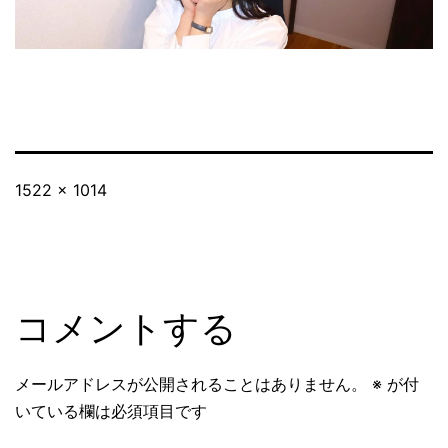
フ
1522 × 1014
ル
サ
イ
ズ
コメントする
メールアドレスが公開されることはありません。
※
が付
いている欄は必須項目です