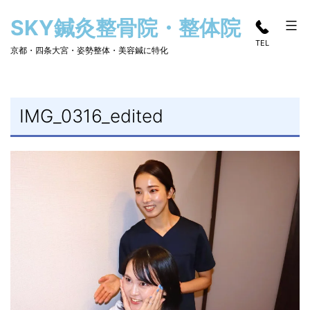
コ
SKY鍼灸整骨院・整体院
ン
TEL
テ
京都・四条大宮・姿勢整体・美容鍼に特化
ン
ツ
へ
IMG_0316_edited
ス
キ
ッ
プ