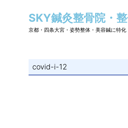
コ
ン
SKY鍼灸整骨院・
テ
ン
京都・四条大宮・姿勢整体・美容鍼に特化
ツ
へ
ス
キ
covid-i-12
ッ
プ