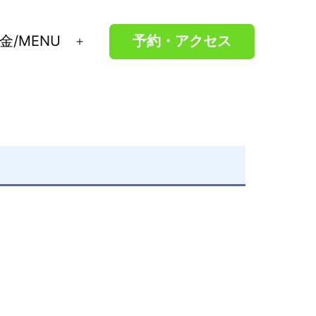
金/MENU
予約・アクセス
メ
ニ
ュ
ー
を
開
く