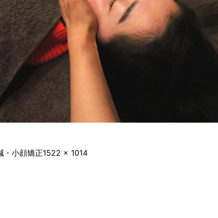
フ
鍼・小顔矯正
1522 × 1014
ル
サ
イ
ズ