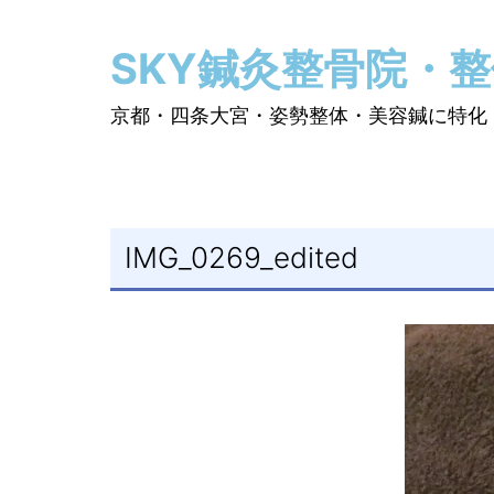
コ
ン
SKY鍼灸整骨院・
テ
ン
京都・四条大宮・姿勢整体・美容鍼に特化
ツ
へ
ス
キ
IMG_0269_edited
ッ
プ