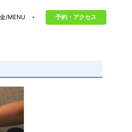
金/MENU
予約・アクセス
メ
ニ
ュ
ー
を
開
く