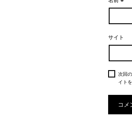
名前
※
サイト
次回
イト