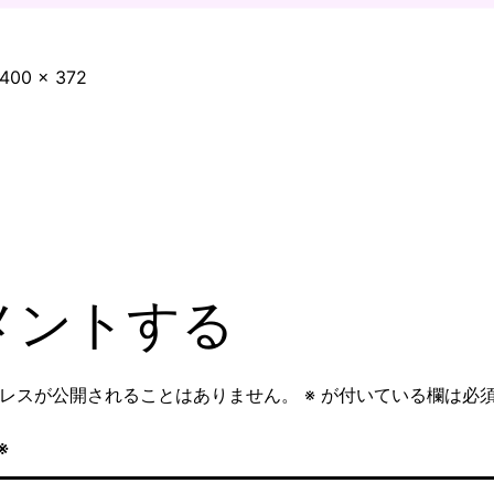
フ
1400 × 372
ル
サ
イ
ズ
メントする
レスが公開されることはありません。
※
が付いている欄は必
※