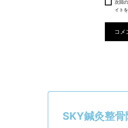
次回
イト
SKY鍼灸整骨