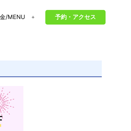
金/MENU
予約・アクセス
メ
ニ
ュ
ー
を
開
く