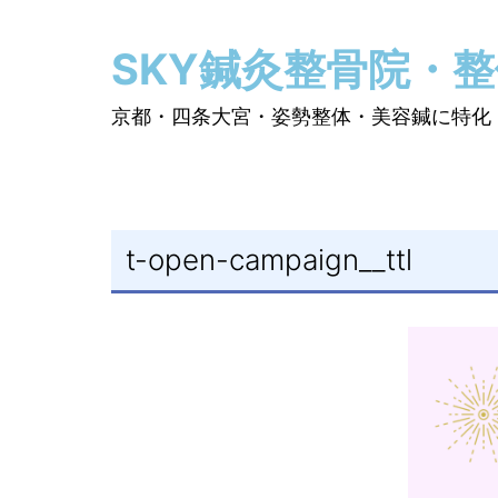
コ
ン
SKY鍼灸整骨院・
テ
ン
京都・四条大宮・姿勢整体・美容鍼に特化
ツ
へ
ス
キ
t-open-campaign__ttl
ッ
プ